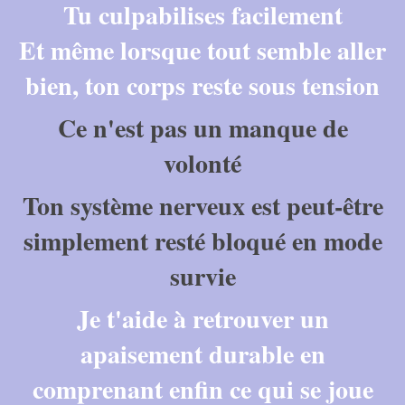
Tu culpabilises facilement
Et même lorsque tout semble aller
bien, ton corps reste sous tension
Ce n'est pas un manque de
volonté
Ton système nerveux est peut-être
simplement resté bloqué en mode
survie
Je t'aide à retrouver un
apaisement durable en
comprenant enfin ce qui se joue